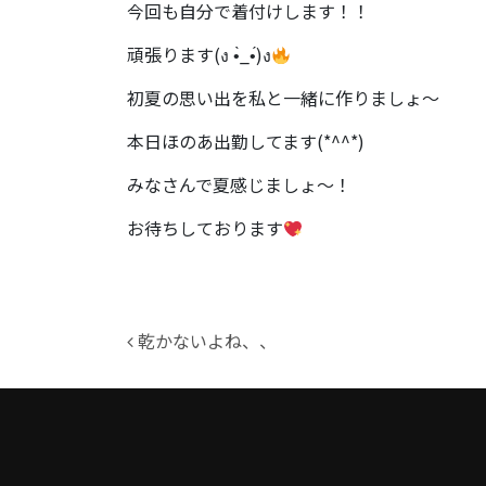
今回も自分で着付けします！！
頑張ります(ง •̀_•́)ง
初夏の思い出を私と一緒に作りましょ～
本日ほのあ出勤してます(*^^*)
みなさんで夏感じましょ～！
お待ちしております
投稿ナビゲーション
乾かないよね、、