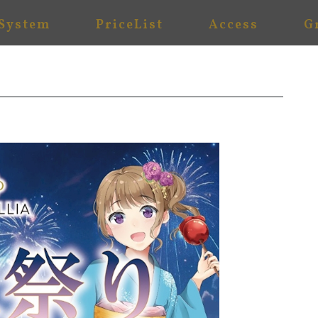
System
PriceList
Access
G