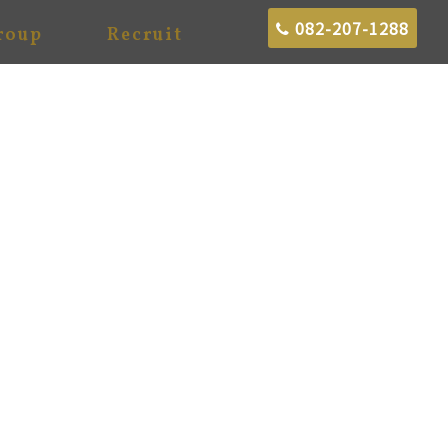
082-207-1288
roup
Recruit