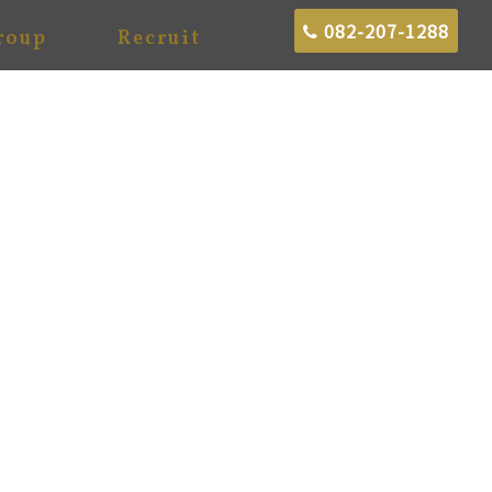
082-207-1288
roup
Recruit