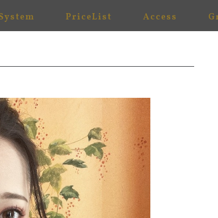
System
PriceList
Access
G