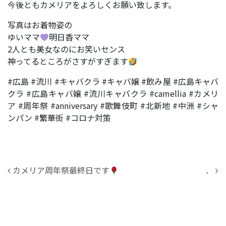
今後ともカメリアをよろしくお願い致します。
写真はお着物姿の
ゆいママ
明日香ママ
2人とも美女なのにお笑いセンス
神ってるところがさすがすぎます
#広島 #流川 #キャバクラ #キャバ嬢 #飲み屋 #広島キャバ
クラ #広島キャバ嬢 #流川キャバクラ #camellia #カメリ
ア #周年祭 #anniversary #歌舞伎町 #北新地 #中洲 #シャ
ンパン #繁華街 #コロナ対策
投稿ナビゲーション
カメリア周年祭最終日です
．