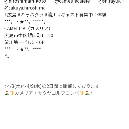
@hiroshimamikoto @camelliacafefe @shirayuk_i
@sakuya.hiroshima
#広島 #キャバクラ #流川 #キャスト募集中 #体験
***。・★**。****.*。
CAMELLIA（カメリア）
広島市中区銀山町11-20
流川第一ビル5・6F
***。・★**。****
.*。
投稿ナビゲーション
4/8(水)〜4/9(木)の2日間で開催しております
カメリア・サクヤゴルフコンペ