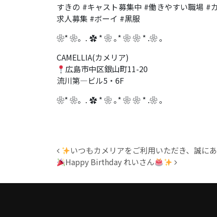
すきの #キャスト募集中 #働きやすい職場 #カ
求人募集 #ボーイ #黒服
❀* ❀。. ✿ * ❀ ｡* ❀ ❀ * .❀ ｡
CAMELLIA(カメリア)
広島市中区銀山町11-20
流川第―ビル5・6F
❀* ❀。. ✿ * ❀ ｡* ❀ ❀ * .❀ ｡
投稿ナビゲーション
いつもカメリアをご利用いただき、誠に
Happy Birthday れいさん