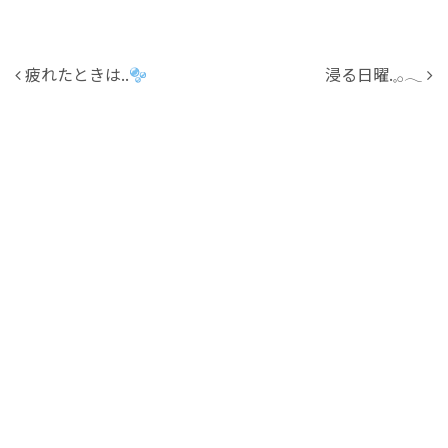
投稿ナビゲーション
疲れたときは..
浸る日曜.𓈒𓂂𓂃