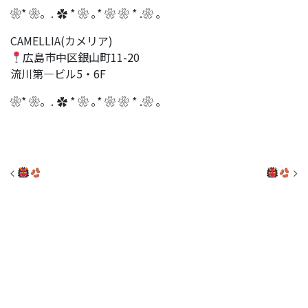
❀* ❀。. ✿ * ❀ ｡* ❀ ❀ * .❀ ｡
CAMELLIA(カメリア)
広島市中区銀山町11-20
流川第―ビル5・6F
❀* ❀。. ✿ * ❀ ｡* ❀ ❀ * .❀ ｡
投稿ナビゲーション