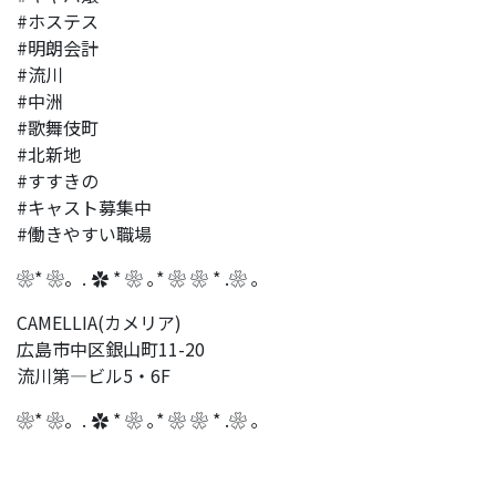
#ホステス
#明朗会計
#流川
#中洲
#歌舞伎町
#北新地
#すすきの
#キャスト募集中
#働きやすい職場
❀* ❀。. ✿ * ❀ ｡* ❀ ❀ * .❀ ｡
CAMELLIA(カメリア)
広島市中区銀山町11-20
流川第―ビル5・6F
❀* ❀。. ✿ * ❀ ｡* ❀ ❀ * .❀ ｡