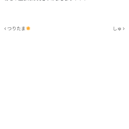
投稿ナビゲーション
つりたま
しゅ