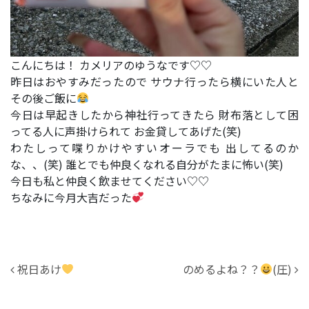
こんにちは！ カメリアのゆうなです♡♡
昨日はおやすみだったので サウナ行ったら横にいた人と
その後ご飯に
今日は早起きしたから神社行ってきたら 財布落として困
ってる人に声掛けられて お金貸してあげた(笑)
わたしって喋りかけやすいオーラでも 出してるのか
な、、(笑) 誰とでも仲良くなれる自分がたまに怖い(笑)
今日も私と仲良く飲ませてください♡♡
ちなみに今月大吉だった
投稿ナビゲーション
祝日あけ
のめるよね？？
(圧)