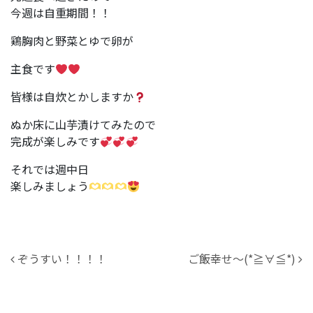
今週は自重期間！！
鶏胸肉と野菜とゆで卵が
主食です
皆様は自炊とかしますか
ぬか床に山芋漬けてみたので
完成が楽しみです
それでは週中日
楽しみましょう
投稿ナビゲーション
ぞうすい！！！！
ご飯幸せ～(*≧∀≦*)