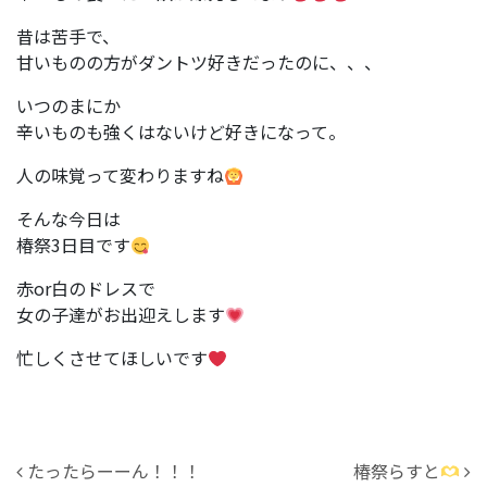
昔は苦手で、
甘いものの方がダントツ好きだったのに、、、
いつのまにか
辛いものも強くはないけど好きになって。
人の味覚って変わりますね
そんな今日は
椿祭3日目です
赤or白のドレスで
女の子達がお出迎えします
忙しくさせてほしいです
投稿ナビゲーション
たったらーーん！！！
椿祭らすと