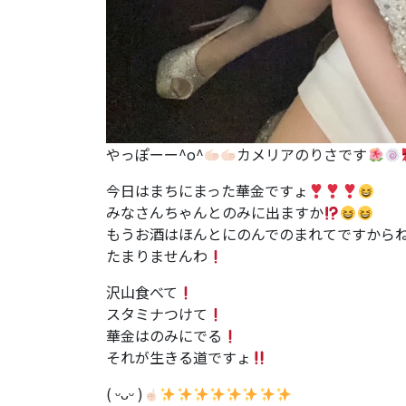
やっぽーー^o^
カメリアのりさです
今日はまちにまった華金ですょ
みなさんちゃんとのみに出ますか
もうお酒はほんとにのんでのまれてですから
たまりませんわ
沢山食べて
スタミナつけて
華金はのみにでる
それが生きる道ですょ
( ᵕᴗᵕ )