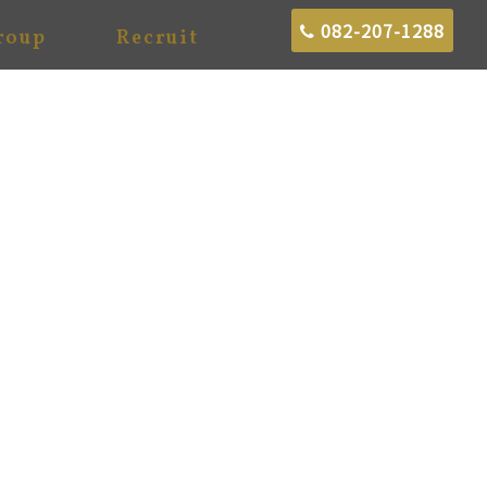
082-207-1288
roup
Recruit