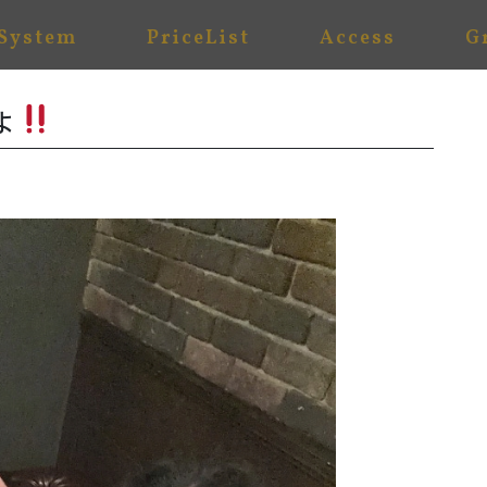
System
PriceList
Access
G
ょ