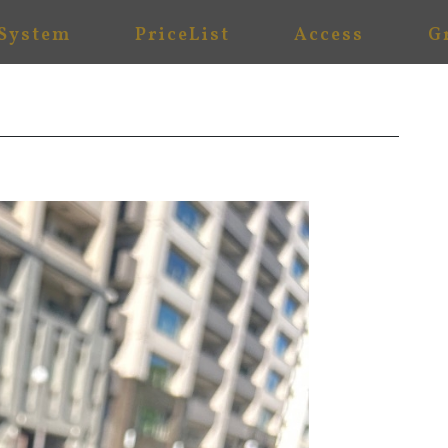
System
PriceList
Access
G