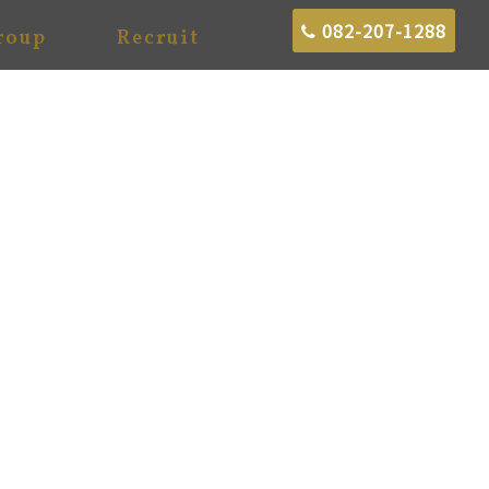
082-207-1288
roup
Recruit