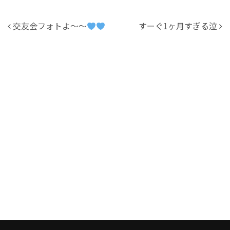
投稿ナビゲーション
交友会フォトよ～～
すーぐ1ヶ月すぎる泣