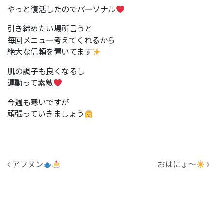
やっと復活したのでパーソナル
引き締めたい場所言うと
毎回メニュー考えてくれるから
絶大な信頼を置いてます
肌の調子も良くなるし
運動って素敵
今週も寒いですが
頑張っていきましょう
投稿ナビゲーション
アフヌン
おはにょ～