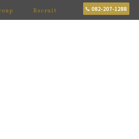
082-207-1288
roup
Recruit