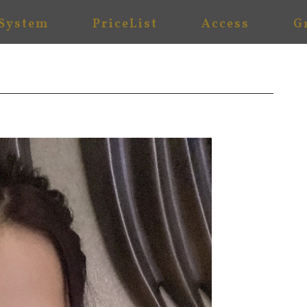
System
PriceList
Access
G