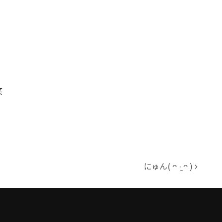
笑
にゅん( ᴖ ·̫ ᴖ )