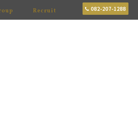
082-207-1288
roup
Recruit