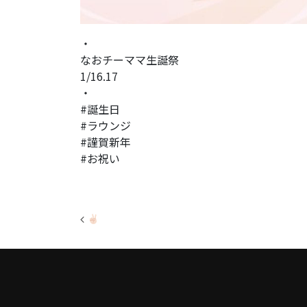
・
なおチーママ生誕祭
1/16.17
・
#誕生日
#ラウンジ
#謹賀新年
#お祝い
投稿ナビゲーション