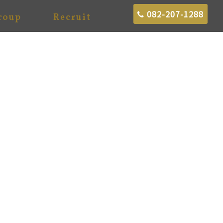
082-207-1288
roup
Recruit