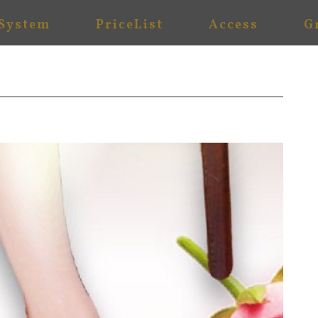
System
PriceList
Access
G