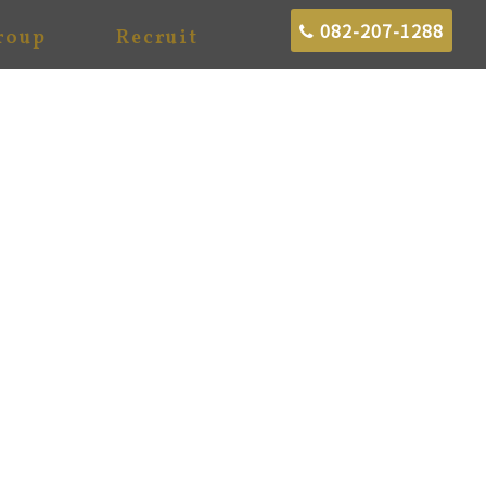
082-207-1288
roup
Recruit